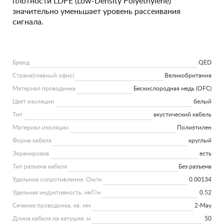
плотности LDPE (Low-Density Polyethylene)
значительно уменьшает уровень рассеивания
сигнала.
Бренд
QED
Страна(главный офис)
Великобритания
Материал проводника
Беcкислородная медь (OFC)
Цвет изоляции
белый
Тип
акустический кабель
Материал изоляции
Полиэтилен
Форма кабеля
круглый
Экранировка
есть
Тип разъема кабеля
Без разъема
Удельное сопротивление, Ом/м
0.00134
Удельная индуктивность, мкГ/м
0.52
Сечение проводника, кв. мм
2-May
Длина кабеля на катушке, м
50