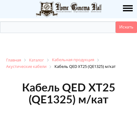
О НАС
ПУБЛИКАЦИИ
УСЛУГИ
КАТАЛОГ
Кабельная продукция
Главная
Каталог
Акустические кабели
Кабель QED XT25 (QE1325) м/кат
НАШИ РАБОТЫ
Кабель QED XT25
ДЕМО ЗАЛ
(QE1325) м/кат
КОНТАКТЫ