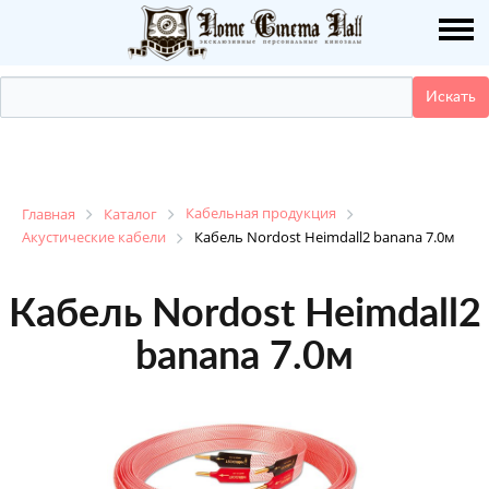
О НАС
ПУБЛИКАЦИИ
УСЛУГИ
КАТАЛОГ
Кабельная продукция
Главная
Каталог
Акустические кабели
Кабель Nordost Heimdall2 banana 7.0м
НАШИ РАБОТЫ
Кабель Nordost Heimdall2
ДЕМО ЗАЛ
banana 7.0м
КОНТАКТЫ