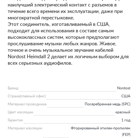
наилучший электрический контакт с разъемов в
течение всего времени их эксплуатации, даже при
многократной перестыковке.
Этот соединитель, изготавливаемый в США,
подходит для использования в составе самым
высококлассных систем, которые предполагают
прослушивание музыки любых жанров. Живое,
точное и очень музыкальное звучание кабелей
Nordost Heimdall 2 делает их логичным выбором для
всех серьезных аудиофилов.
Бренд
Nordost
Страна(главный офис)
США
Материал проводника
Посеребренная медь (SPC)
Цвет изоляции
красный
Гарантия
1 год
Материал изоляции
Фторированный этилен-пропилен
(FEP)