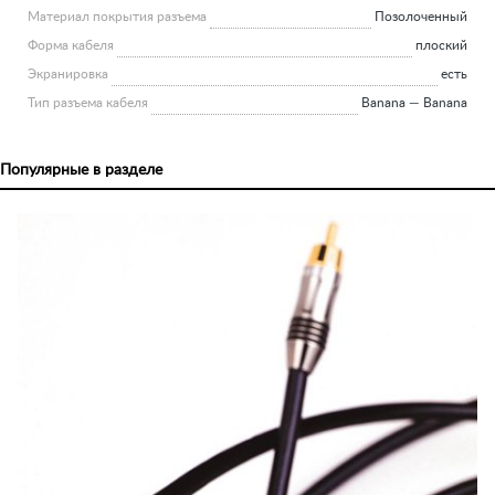
Материал покрытия разъема
Позолоченный
Форма кабеля
плоский
Экранировка
есть
Тип разъема кабеля
Banana — Banana
Популярные в разделе