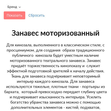
+7 495-951-3751
Бренд
+7 495-951-3646
Ежедневно 10:00-20:00
info@h-c-h.ru
Занавес моторизованный
Для кинозала, выполненного в классическом стиле, с
просцениумом, для создания образа традиционного
публичного кинозала будет уместным наличие
моторизованного театрального занавеса. Занавес
придаёт торжественность кинопоказу и служит
эффектной подготовкой зрителей к началу действия.
Ткань для занавеса подчёркивает неповторимый
интерьер каждого кинозала. Для занавеса
используются тяжелые, плотные ткани - портьеры из
бархата, который превосходно передает глубину цвета
и подчеркивает изысканность интерьера. Усилить
богатство убранства занавеса можно с помощью
дополнительных элементов - кистей, подхватов,