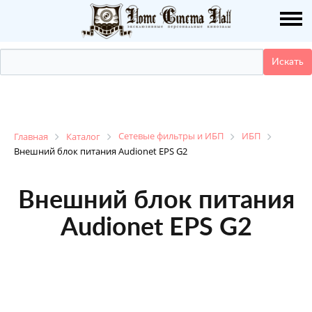
О НАС
ПУБЛИКАЦИИ
УСЛУГИ
КАТАЛОГ
Сетевые фильтры и ИБП
ИБП
Главная
Каталог
Внешний блок питания Audionet EPS G2
НАШИ РАБОТЫ
Внешний блок питания
ДЕМО ЗАЛ
Audionet EPS G2
КОНТАКТЫ