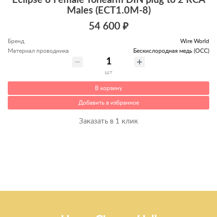
Eclipse 8 Female Tonearm DIN plug to 2 RCA
Males (ECT1.0M-8)
54 600 ₽
Бренд
Wire World
Материал проводника
Беcкислородная медь (OCC)
шт
В корзину
Добавить в избранное
Заказать в 1 клик