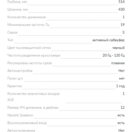
Глубина, мм
514
Ширина, мм
430
Количество динамиков
1
Минимальная частота, Гц
19
Серия
S
Тип
активный сабвуфер
Цвет пылезащитной сетки
черный
Частота разделения кроссовера
20 Гц - 120 Гц
Регулировка частоты среза
плавная
Автонастройка
Нет
Пульт д/у
нет
Гарантия
1 год
Количество аналоговых входов
1
XLR
Размер НЧ динамика, в дюймах
12
Neutrik Speakon
есть
Высокоуровневый вход
есть
Автоотключение
Нет