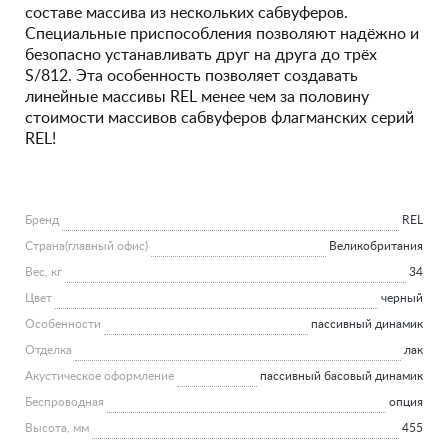
составе массива из нескольких сабвуферов.
Специальные приспособления позволяют надёжно и
безопасно устанавливать друг на друга до трёх
S/812. Эта особенность позволяет создавать
линейные массивы REL менее чем за половину
стоимости массивов сабвуферов флагманских серий
REL!
Бренд
REL
Страна(главный офис)
Великобритания
Вес, кг
34
Цвет
черный
Особенности
пассивный динамик
Отделка
лак
Акустическое оформление
пассивный басовый динамик
Беспроводная
опция
Высота, мм
455