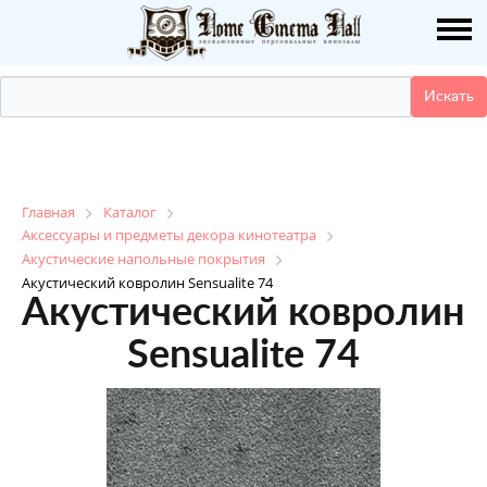
О НАС
ПУБЛИКАЦИИ
УСЛУГИ
КАТАЛОГ
Главная
Каталог
Аксессуары и предметы декора кинотеатра
Акустические напольные покрытия
НАШИ РАБОТЫ
Акустический ковролин Sensualite 74
Акустический ковролин
ДЕМО ЗАЛ
Sensualite 74
КОНТАКТЫ